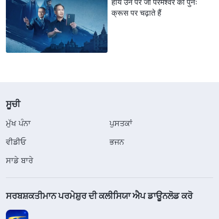
हाय उन पर जो परमेश्वर को पुनः
क्रूस पर चढ़ाते हैं
ਸੂਚੀ
ਮੁੱਖ ਪੰਨਾ
ਪੁਸਤਕਾਂ
ਵੀਡੀਓ
ਭਜਨ
ਸਾਡੇ ਬਾਰੇ
ਸਰਬਸ਼ਕਤੀਮਾਨ ਪਰਮੇਸ਼ੁਰ ਦੀ ਕਲੀਸਿਯਾ ਐਪ ਡਾਊਨਲੋਡ ਕਰੋ