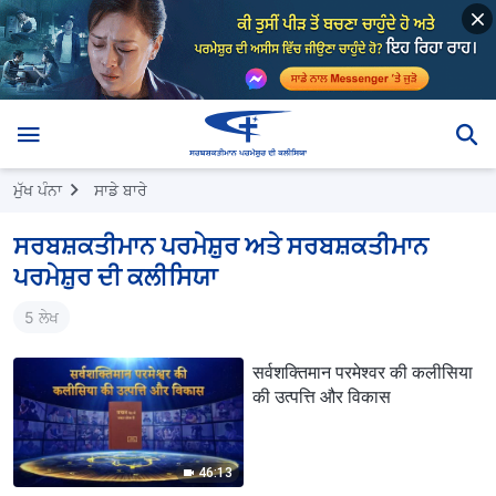
ਮੁੱਖ ਪੰਨਾ
ਸਾਡੇ ਬਾਰੇ
ਸਰਬਸ਼ਕਤੀਮਾਨ ਪਰਮੇਸ਼ੁਰ ਅਤੇ ਸਰਬਸ਼ਕਤੀਮਾਨ
ਪਰਮੇਸ਼ੁਰ ਦੀ ਕਲੀਸਿਯਾ
5 ਲੇਖ
सर्वशक्तिमान परमेश्वर की कलीसिया
की उत्पत्ति और विकास
46:13