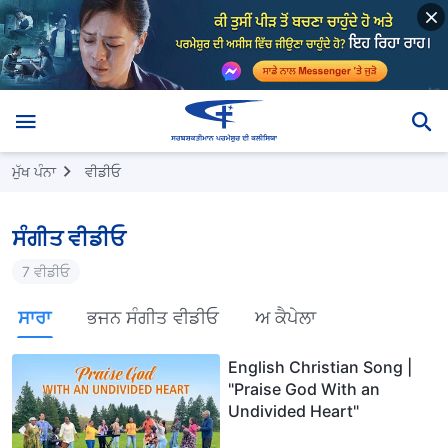
ਮੁੱਖ ਪੰਨਾ
ਵੀਡੀਓ
ਸੰਗੀਤ ਵੀਡੀਓ
7 ਵੀਡੀਓ
ਸਾਰਾ
ਭਜਨ ਸੰਗੀਤ ਵੀਡੀਓ
ਅ ਕੈਪੇਲਾ
English Christian Song |
"Praise God With an
Undivided Heart"