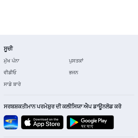
ਸੂਚੀ
ਮੁੱਖ ਪੰਨਾ
ਪੁਸਤਕਾਂ
ਵੀਡੀਓ
ਭਜਨ
ਸਾਡੇ ਬਾਰੇ
ਸਰਬਸ਼ਕਤੀਮਾਨ ਪਰਮੇਸ਼ੁਰ ਦੀ ਕਲੀਸਿਯਾ ਐਪ ਡਾਊਨਲੋਡ ਕਰੋ