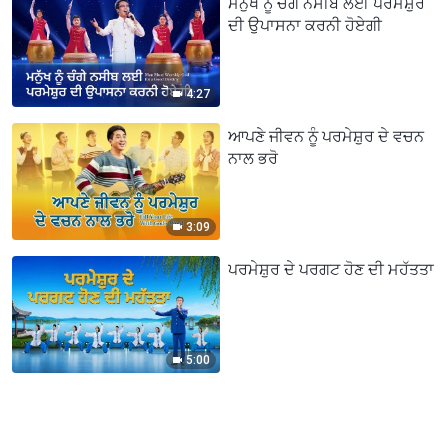
ਮਨੁੱਖ ਨੂੰ ਚੰਗੇ ਨਸੀਬ ਲਈ ਪਰਮੇਸ਼ੁਰ
ਦੀ ਉਪਾਸਨਾ ਕਰਨੀ ਹੋਏਗੀ
4:27
ਆਪਣੇ ਜੀਵਨ ਨੂੰ ਪਰਮੇਸ਼ੁਰ ਦੇ ਵਚਨ
ਨਾਲ ਭਰੋ
3:09
ਪਰਮੇਸ਼ੁਰ ਦੇ ਪਰਗਟ ਹੋਣ ਦੀ ਮਹੱਤਤਾ
5:00