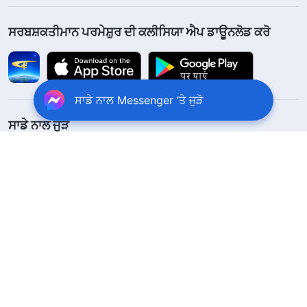
ਸਰਬਸ਼ਕਤੀਮਾਨ ਪਰਮੇਸ਼ੁਰ ਦੀ ਕਲੀਸਿਯਾ ਐਪ ਡਾਊਨਲੋਡ ਕਰੋ
ਸਾਡੇ ਨਾਲ Messenger ’ਤੇ ਜੁੜੋ
ਸਾਡੇ ਨਾਲ ਜੁੜੋ
ਸਾਡੇ ਨਾਲ ਸੰਪਰਕ ਕਰੋ
+91-970-782-1023
contact.pa@godfootsteps.org