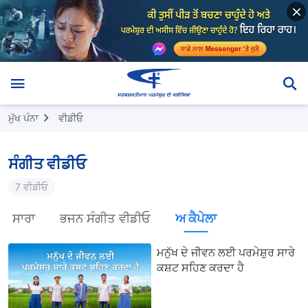
ਮੁੱਖ ਪੰਨਾ
ਵੀਡੀਓ
ਸੰਗੀਤ ਵੀਡੀਓ
7 ਵੀਡੀਓ
ਸਾਰਾ
ਭਜਨ ਸੰਗੀਤ ਵੀਡੀਓ
ਅ ਕੈਪੇਲਾ
ਮਨੁੱਖ ਦੇ ਜੀਵਨ ਲਈ ਪਰਮੇਸ਼ੁਰ ਸਾਰੇ
ਕਸ਼ਟ ਸਹਿਣ ਕਰਦਾ ਹੈ