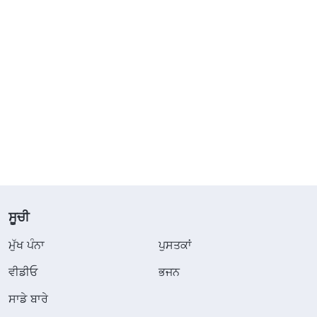
ਸੂਚੀ
ਮੁੱਖ ਪੰਨਾ
ਪੁਸਤਕਾਂ
ਵੀਡੀਓ
ਭਜਨ
ਸਾਡੇ ਬਾਰੇ